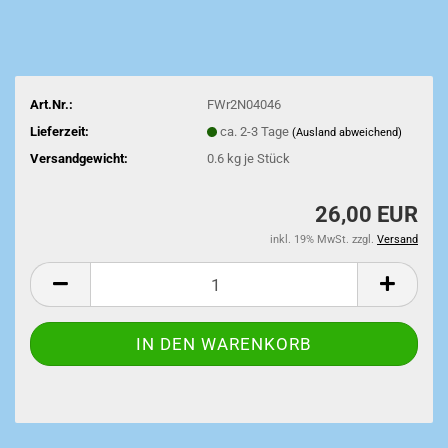
Art.Nr.:
FWr2N04046
Lieferzeit:
ca. 2-3 Tage
(Ausland abweichend)
Versandgewicht:
0.6
kg je Stück
26,00 EUR
inkl. 19% MwSt. zzgl.
Versand