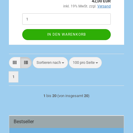
42,00 EUR
inkl. 19% MwSt. zzgl.
Versand
IN DEN WARENKORB
Sortieren nach
pro Seite
Sortieren nach
100 pro Seite
1
1
bis
20
(von insgesamt
20
)
Bestseller