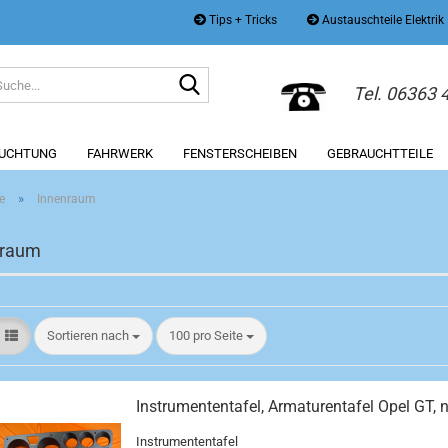
Tips + Tricks
Austauschteile Elektrik
Suche...
Tel. 06363
EUCHTUNG
FAHRWERK
FENSTERSCHEIBEN
GEBRAUCHTTEILE
»
e
Innenraum
nraum
Sortieren nach
pro Seite
Sortieren nach
100 pro Seite
Instrumententafel, Armaturentafel Opel GT, 
Instrumententafel