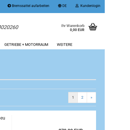
Bremssattel aufarbeiten
DE
Kundenlogin
Ihr Warenkorb
 4020260
0,00 EUR
GETRIEBE + MOTORRAUM
WEITERE
1
2
»
neu