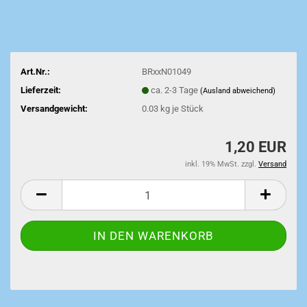
Art.Nr.:
BRxxN01049
Lieferzeit:
ca. 2-3 Tage
(Ausland abweichend)
Versandgewicht:
0.03
kg je Stück
1,20 EUR
inkl. 19% MwSt. zzgl.
Versand