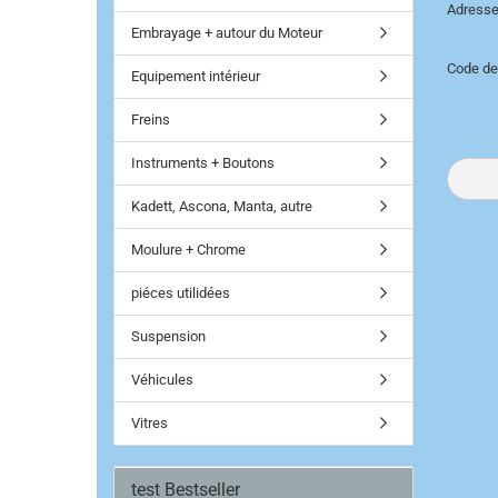
Adresse
Embrayage + autour du Moteur
Code de
Equipement intérieur
Freins
Instruments + Boutons
Kadett, Ascona, Manta, autre
Moulure + Chrome
piéces utilidées
Suspension
Véhicules
Vitres
test Bestseller