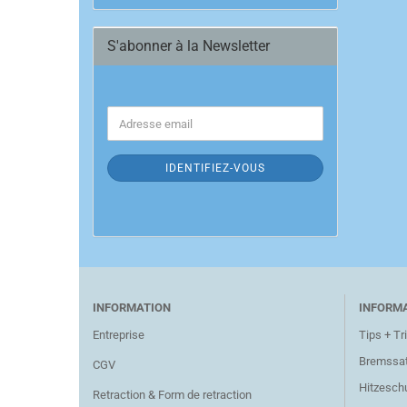
S'abonner à la Newsletter
SUIVANT
Adresse
À
email
LA
NEWSLETTER
IDENTIFIEZ-VOUS
INFORMATION
INFORM
Entreprise
Tips + Tr
Bremssat
CGV
Hitzesch
Retraction & Form de retraction