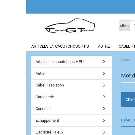
Alle
ARTICLES EN CAOUTCHOUC + PU
AUTRE
CÂBEL +
Home
Articles en caoutchouc + PU
Autre
Mot d
Câbel + Isolation
Carosserie
Chang
Conduite
ÉTAPE 
Echappement
Elecricité + Feux