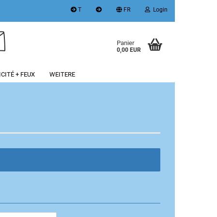
T
FR
Login
Panier
0,00 EUR
ICITÉ + FEUX
WEITERE